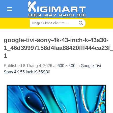
Skip
to
content
Search
for:
google-tivi-sony-4k-43-inch-k-43s30-
1_46d39997158d4faa88420fff444ca23f_
1
Published
8 Tháng 4, 2026
at
600 × 400
in
Google Tivi
Sony 4K 55 Inch K-55S30